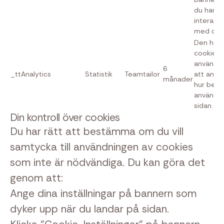
du har
interage
med den
Den här
cookien
används 
6
_ttAnalytics
Statistik
Teamtailor
att anal
månader
hur besö
använde
sidan.
Din kontroll över cookies
Du har rätt att bestämma om du vill
samtycka till användningen av cookies
som inte är nödvändiga. Du kan göra det
genom att:
Ange dina inställningar på bannern som
dyker upp när du landar på sidan.