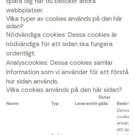
spåra dig när du besöker andra
webbplatser.
Vilka typer av cookies används på den här
sidan?
Nödvändiga cookies:
Dessa cookies är
nödvändiga för att sidan ska fungera
ordentligt.
Analyscookies:
Dessa cookies samlar
information som vi använder för att förstå
hur sidan används.
Vilka cookies används på den här sidan?
Slutar
Namn
Typ
Leverantör
gälla
Beskrivn
Denna
cookie
används 
att spar