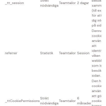
Strikt
besökar
_tt_session
Teamtailor
2 dagar
nödvändiga
samman
(till exe
för att hå
dig inlog
på sidan)
Denna
cookie
används 
att
identifie
referrer
Statistik
Teamtailor
Session
vilken
webblän
som led
besökarna
sidan.
Den här
cookien
används 
att göm
Strikt
6
_ttCookiePermissions
Teamtailor
cookie-
nödvändiga
månader
bannern 